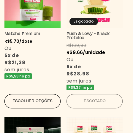
Esgotado
Matcha Premium
Push & Lowy - Snack
Proteico
Preço
R$5,70/dose
Preço
Preço
R$169,90
normal
Ou
normal
R$9,66/unidade
promocional
5x de
Ou
R$21,38
5x de
sem juros
R$28,98
R$5,53 no pix
sem juros
R$9,37 no pix
ESCOLHER OPÇÕES
ESGOTADO