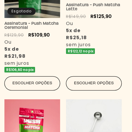
Assinatura - Push Matcha
Latte
Esgotado
Preço
Preço
R$125,90
R$149,90
normal
Ou
promocional
Assinatura - Push Matcha
Ceremonial
5x de
Preço
Preço
R$109,90
R$129,90
R$25,18
normal
Ou
promocional
sem juros
5x de
R$122,12 no pix
R$21,98
sem juros
R$106,60 no pix
ESCOLHER OPÇÕES
ESCOLHER OPÇÕES