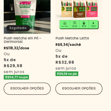
Esgotado
Push Matcha em Pó -
Push Matcha Latte
Cerimonial
Preço
R$9,34/sachê
Preço
R$118,32/dose
normal
Ou
normal
Ou
5x de
5x de
R$32,98
R$29,58
sem juros
sem juros
R$9,06 no pix
R$114,77 no pix
ESCOLHER OPÇÕES
ESCOLHER OPÇÕES