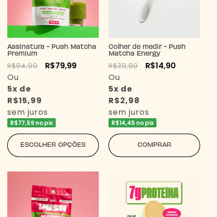
Assinatura - Push Matcha
Colher de medir - Push
Premium
Matcha Energy
Preço
Preço
R$79,99
Preço
Preço
R$14,90
R$94,90
R$39,90
normal
Ou
promocional
normal
Ou
promocional
5x de
5x de
R$15,99
R$2,98
sem juros
sem juros
R$77,59 no pix
R$14,45 no pix
ESCOLHER OPÇÕES
COMPRAR