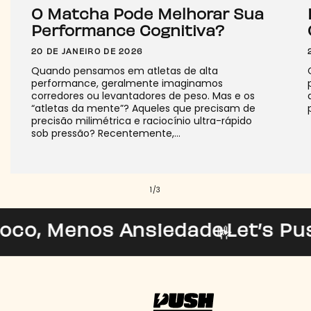
O Matcha Pode Melhorar Sua
Performance Cognitiva?
20 DE JANEIRO DE 2026
Quando pensamos em atletas de alta
performance, geralmente imaginamos
corredores ou levantadores de peso. Mas e os
“atletas da mente”? Aqueles que precisam de
precisão milimétrica e raciocínio ultra-rápido
sob pressão? Recentemente,...
de
1
/
3
s Ansiedade
Let’s Push, Let’s P